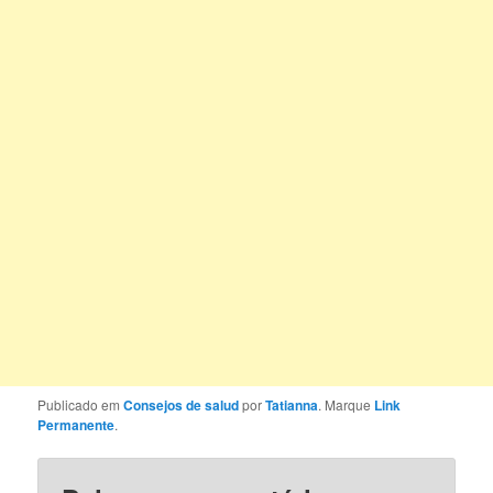
Publicado em
Consejos de salud
por
Tatianna
. Marque
Link
Permanente
.