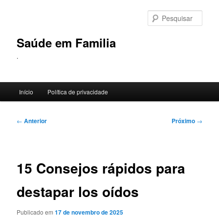
Pular
para
Pesqu
o
conteúdo
Saúde em Familia
principal
.
Menu
Início
Política de privacidade
principal
Navegação
←
Anterior
Próximo
→
de
posts
15 Consejos rápidos para
destapar los oídos
Publicado em
17 de novembro de 2025