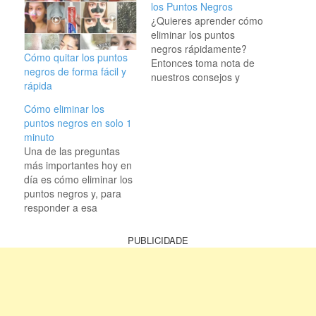
los Puntos Negros
¿Quieres aprender cómo
eliminar los puntos
negros rápidamente?
Cómo quitar los puntos
Entonces toma nota de
negros de forma fácil y
nuestros consejos y
rápida
descubre remedios
caseros simples, pero
Cómo eliminar los
muy efectivos, para
puntos negros en solo 1
deshacerte de ellos.
minuto
Aquí tienes algunas
Una de las preguntas
opciones que te
más importantes hoy en
ayudarán a lograr
día es cómo eliminar los
resultados increíbles.
puntos negros y, para
Los puntos negros son
responder a esa
una preocupación
pregunta, hemos creado
común en el cuidado de
una receta sencilla que
PUBLICIDADE
la piel,…
le ayudará a eliminar los
puntos negros
rápidamente. Aunque
existen numerosos
tratamientos