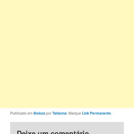
Publicado em
Beleza
por
Tatianna
. Marque
Link Permanente
.
Deixe um comentário