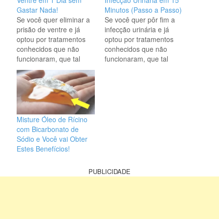
Gastar Nada!
Minutos (Passo a Passo)
Se você quer eliminar a
Se você quer pôr fim a
prisão de ventre e já
infecção urinária e já
optou por tratamentos
optou por tratamentos
conhecidos que não
conhecidos que não
funcionaram, que tal
funcionaram, que tal
realizar alternativas
realizar alternativas
simples e rápidas?
simples e rápidas?
Existem muitas
Existem muitas
alternativas que não
alternativas que não
envolvem produtos
envolvem produtos
industrializados (e caros)
industrializados (e caros)
Misture Óleo de Rícino
e que podem sim ser
e que podem sim ser
com Bicarbonato de
uma ótima dica de como
uma ótima dica de como
Sódio e Você vai Obter
desinchar e eliminar a
pôr fim a infecção
Estes Benefícios!
prisão de…
urinária. Além…
PUBLICIDADE