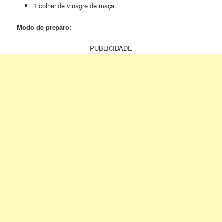
1 colher de vinagre de maçã.
Modo de preparo:
PUBLICIDADE