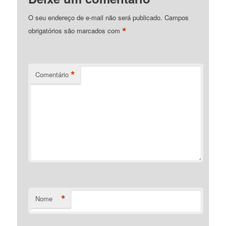
O seu endereço de e-mail não será publicado.
Campos
*
obrigatórios são marcados com
*
Comentário
*
Nome