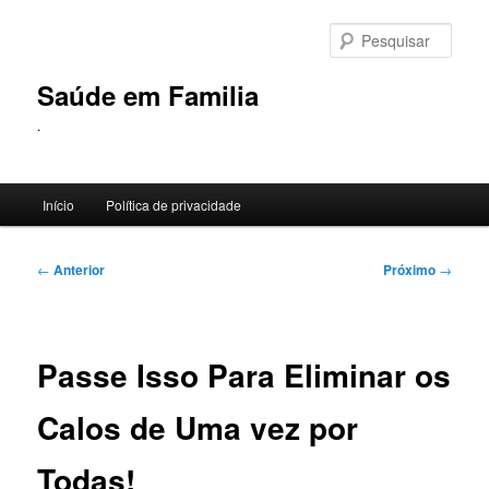
Pular
para
Pesqu
o
conteúdo
Saúde em Familia
principal
.
Menu
Início
Política de privacidade
principal
Navegação
←
Anterior
Próximo
→
de
posts
Passe Isso Para Eliminar os
Calos de Uma vez por
Todas!