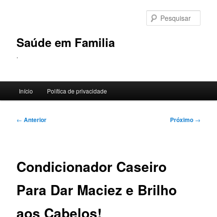
Pular
para
Pesqu
o
conteúdo
Saúde em Familia
principal
.
Menu
Início
Política de privacidade
principal
Navegação
←
Anterior
Próximo
→
de
posts
Condicionador Caseiro
Para Dar Maciez e Brilho
aos Cabelos!