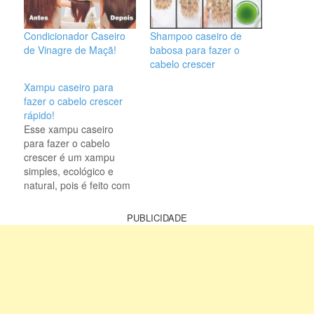
Condicionador Caseiro
Shampoo caseiro de
de Vinagre de Maçã!
babosa para fazer o
cabelo crescer
Xampu caseiro para
fazer o cabelo crescer
rápido!
Esse xampu caseiro
para fazer o cabelo
crescer é um xampu
simples, ecológico e
natural, pois é feito com
produtos derivados da
natureza, sem o uso de
PUBLICIDADE
conservantes ou
produtos químicos. É
muito simples e
econômico de fazer e
estimula o crescimento
do cabelo. Um dos
principais componentes