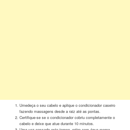
Umedeça o seu cabelo e aplique o condicionador caseiro
fazendo massagens desde a raiz até as pontas.
Certifique-se se o condicionador cobriu completamente o
cabelo e deixe que atue durante 10 minutos.
Uma vez passado este tempo, retire com água morna.