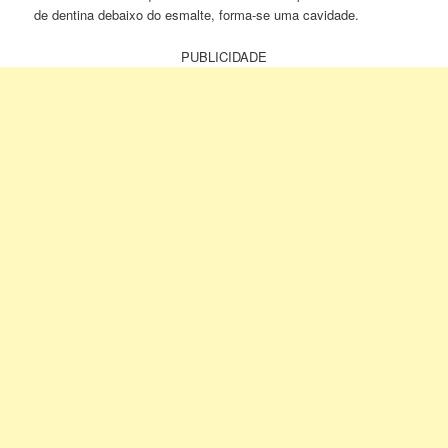
de dentina debaixo do esmalte, forma-se uma cavidade.
PUBLICIDADE