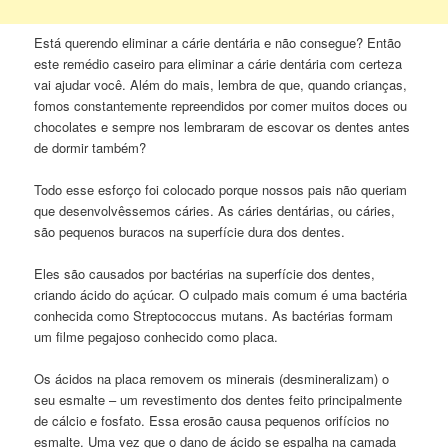
Está querendo eliminar a cárie dentária e não consegue? Então
este remédio caseiro para eliminar a cárie dentária com certeza
vai ajudar você. Além do mais, lembra de que, quando crianças,
fomos constantemente repreendidos por comer muitos doces ou
chocolates e sempre nos lembraram de escovar os dentes antes
de dormir também?
Todo esse esforço foi colocado porque nossos pais não queriam
que desenvolvêssemos cáries. As cáries dentárias, ou cáries,
são pequenos buracos na superfície dura dos dentes.
Eles são causados por bactérias na superfície dos dentes,
criando ácido do açúcar. O culpado mais comum é uma bactéria
conhecida como Streptococcus mutans. As bactérias formam
um filme pegajoso conhecido como placa.
Os ácidos na placa removem os minerais (desmineralizam) o
seu esmalte – um revestimento dos dentes feito principalmente
de cálcio e fosfato. Essa erosão causa pequenos orifícios no
esmalte. Uma vez que o dano de ácido se espalha na camada