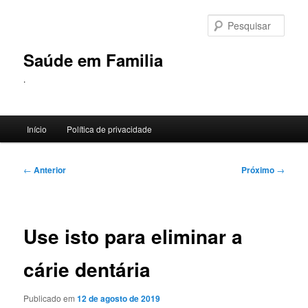
Pular
para
Pesqu
o
conteúdo
Saúde em Familia
principal
.
Menu
Início
Política de privacidade
principal
Navegação
←
Anterior
Próximo
→
de
posts
Use isto para eliminar a
cárie dentária
Publicado em
12 de agosto de 2019