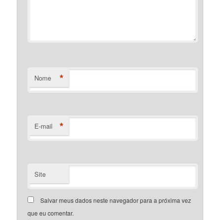
*
Nome
*
E-mail
Site
Salvar meus dados neste navegador para a próxima vez
que eu comentar.