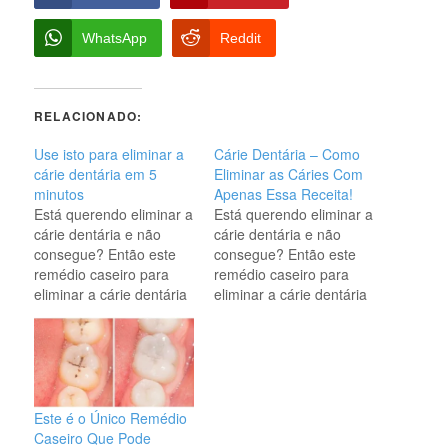
WhatsApp
Reddit
RELACIONADO:
Use isto para eliminar a
Cárie Dentária – Como
cárie dentária em 5
Eliminar as Cáries Com
minutos
Apenas Essa Receita!
Está querendo eliminar a
Está querendo eliminar a
cárie dentária e não
cárie dentária e não
consegue? Então este
consegue? Então este
remédio caseiro para
remédio caseiro para
eliminar a cárie dentária
eliminar a cárie dentária
com certeza vai ajudar
com certeza vai ajudar
você. Além do mais,
você. Além do mais,
lembra de que, quando
lembra de que, quando
crianças, fomos
crianças, fomos
constantemente
constantemente
repreendidos por comer
repreendidos por comer
Este é o Único Remédio
muitos doces ou
muitos doces ou
Caseiro Que Pode