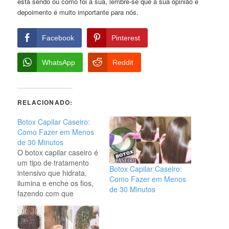
está sendo ou como foi a sua, lembre-se que a sua opinião e
depoimento é muito importante para nós.
Facebook
Pinterest
WhatsApp
Reddit
RELACIONADO:
Botox Capilar Caseiro:
Como Fazer em Menos
de 30 Minutos
O botox capilar caseiro é
um tipo de tratamento
Botox Capilar Caseiro:
intensivo que hidrata,
Como Fazer em Menos
ilumina e enche os fios,
de 30 Minutos
fazendo com que
pareçam melhores, sem
frizz e sem pontas
duplas. Embora seja