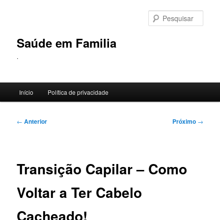
Pular
para
Pesqu
o
conteúdo
Saúde em Familia
principal
.
Menu
Início
Política de privacidade
principal
Navegação
←
Anterior
Próximo
→
de
posts
Transição Capilar – Como
Voltar a Ter Cabelo
Cacheado!