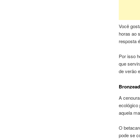
Você gosta
horas ao 
resposta é
Por isso h
que servir
de verão e
Bronzead
A cenoura
ecológico 
aquela mar
O betacar
pode se co