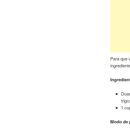
Para que v
ingredient
Ingredien
Duas
trigo
1 co
Modo de 