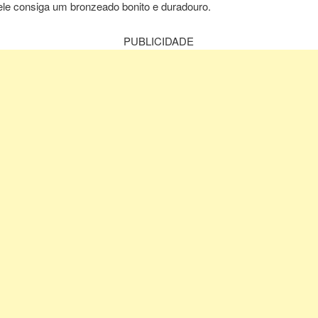
ele consiga um bronzeado bonito e duradouro.
PUBLICIDADE