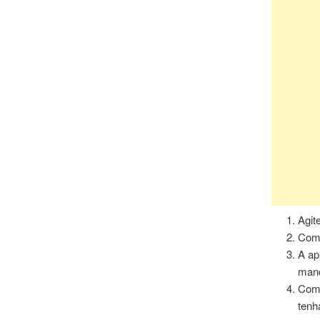
Agit
Come
A ap
manc
Como
tenh