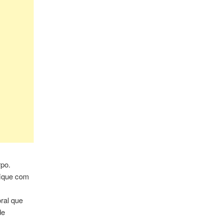
rpo.
 fique com
ral que
de