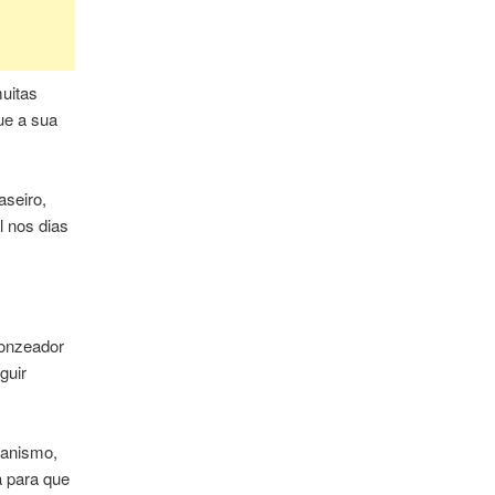
muitas
ue a sua
aseiro,
l nos dias
ronzeador
guir
ganismo,
a para que