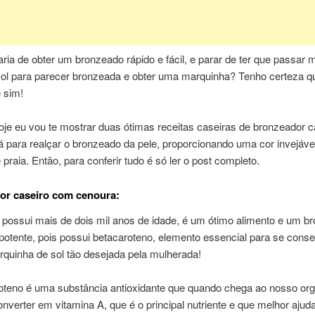
ria de obter um bronzeado rápido e fácil, e parar de ter que passar 
sol para parecer bronzeada e obter uma marquinha? Tenho certeza q
 sim!
oje eu vou te mostrar duas ótimas receitas caseiras de bronzeador c
á para realçar o bronzeado da pele, proporcionando uma cor invejáve
 praia. Então, para conferir tudo é só ler o post completo.
or caseiro com cenoura:
 possui mais de dois mil anos de idade, é um ótimo alimento e um b
potente, pois possui betacaroteno, elemento essencial para se conse
quinha de sol tão desejada pela mulherada!
oteno é uma substância antioxidante que quando chega ao nosso or
nverter em vitamina A, que é o principal nutriente e que melhor ajud