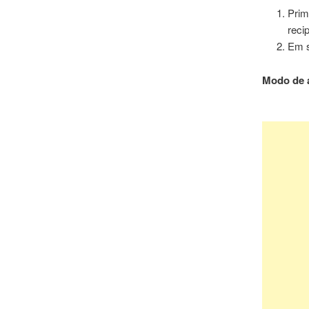
Prim
reci
Em s
Modo de a