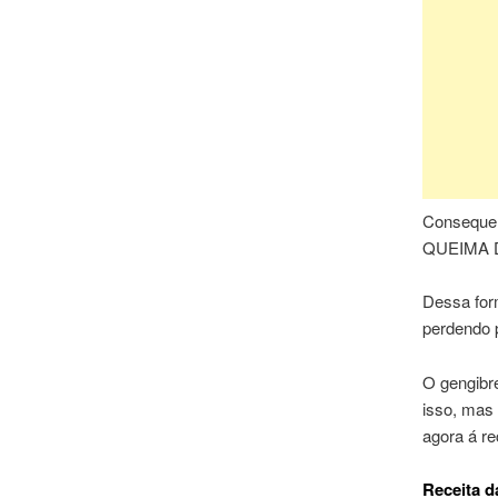
Consequen
QUEIMA DE
Dessa for
perdendo
O gengibr
isso, mas
agora á r
Receita d