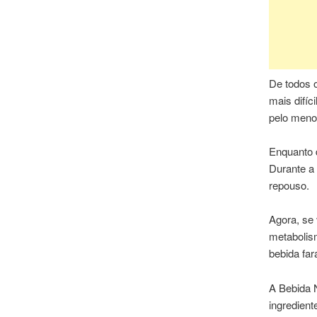
De todos 
mais difí
pelo menos
Enquanto 
Durante a
repouso.
Agora, se 
metabolism
bebida far
A Bebida 
ingredient