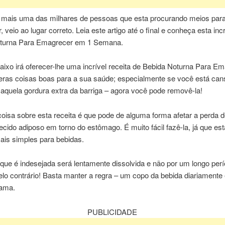
 mais uma das milhares de pessoas que esta procurando meios par
 veio ao lugar correto. Leia este artigo até o final e conheça esta incr
turna Para Emagrecer em 1 Semana.
aixo irá oferecer-lhe uma incrível receita de Bebida Noturna Para E
ras coisas boas para a sua saúde; especialmente se você está can
 aquela gordura extra da barriga – agora você pode removê-la!
oisa sobre esta receita é que pode de alguma forma afetar a perda 
tecido adiposo em torno do estômago. É muito fácil fazê-la, já que est
ais simples para bebidas.
que é indesejada será lentamente dissolvida e não por um longo per
lo contrário! Basta manter a regra – um copo da bebida diariamente 
cama.
PUBLICIDADE