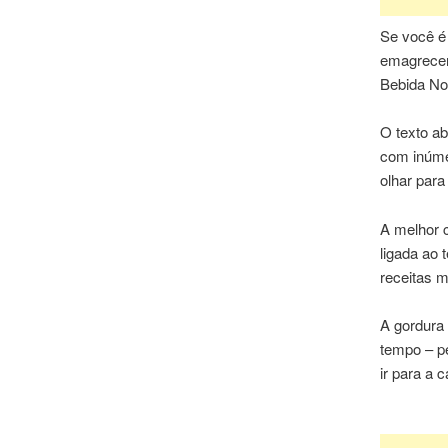
Se você é
emagrecer,
Bebida No
O texto ab
com inúme
olhar para
A melhor c
ligada ao 
receitas m
A gordura 
tempo – pe
ir para a 