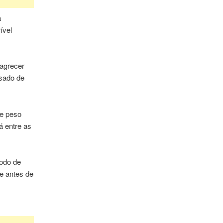
a
ível
magrecer
sado de
de peso
á entre as
íodo de
e antes de