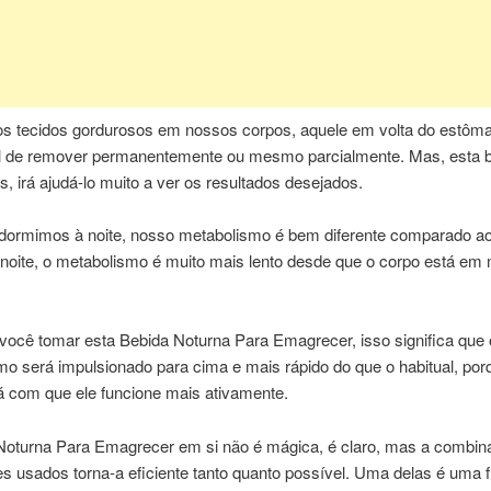
os tecidos gordurosos em nossos corpos, aquele em volta do estôm
cil de remover permanentemente ou mesmo parcialmente. Mas, esta b
, irá ajudá-lo muito a ver os resultados desejados.
dormimos à noite, nosso metabolismo é bem diferente comparado ao
 noite, o metabolismo é muito mais lento desde que o corpo está em
você tomar esta Bebida Noturna Para Emagrecer, isso significa que 
o será impulsionado para cima e mais rápido do que o habitual, por
á com que ele funcione mais ativamente.
Noturna Para Emagrecer em si não é mágica, é claro, mas a combin
es usados ​​torna-a eficiente tanto quanto possível. Uma delas é uma f