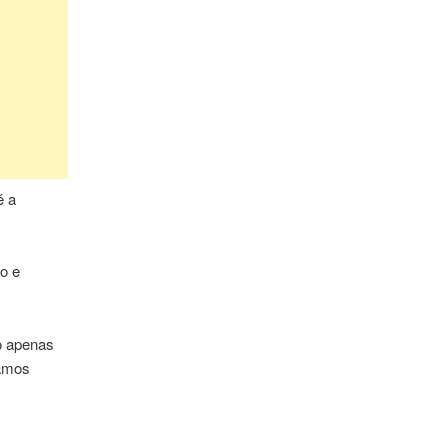
é a
o e
o apenas
Vamos