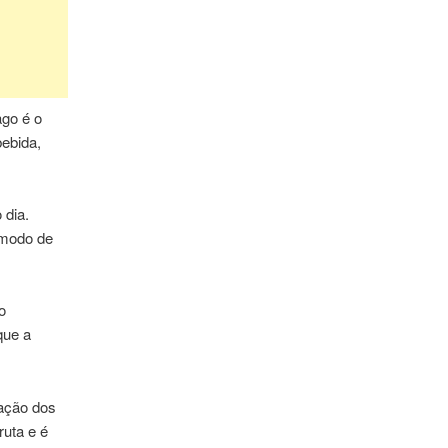
ago é o
ebida,
 dia.
 modo de
o
que a
ação dos
ruta e é