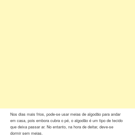
Nos dias mais frios, pode-se usar meias de algodão para andar
em casa, pois embora cubra o pé, o algodão é um tipo de tecido
que deixa passar ar. No entanto, na hora de deitar, deve-se
dormir sem meias.