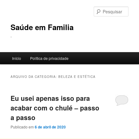
Pular
Pular
para
para
Pesqu
o
o
conteúdo
conteúdo
Saúde em Familia
principal
secundário
.
Menu
Início
Política de privacidade
principal
ARQUIVO DA CATEGORIA:
BELEZA E ESTÉTICA
Eu usei apenas isso para
acabar com o chulé – passo
a passo
Publicado em
6 de abril de 2020