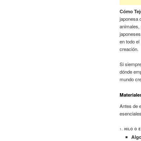
Cómo Tej
japonesa 
animales, 
japonese
en todo el
creación.
Si siempre
dónde empe
mundo crea
Materiale
Antes de e
esenciales
1.
HILO O 
Alg