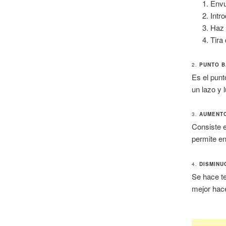
Envu
Intr
Haz 
Tira 
2.
PUNTO B
Es el pun
un lazo y 
3.
AUMENTO
Consiste 
permite en
4.
DISMINU
Se hace t
mejor hace