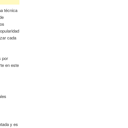
a técnica
de
nos
opularidad
izar cada
s por
rte en este
ales
ntada y es