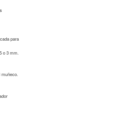
ás
icada para
.5 o 3 mm.
l muñeco.
cador