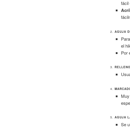
fáci
Acrí
fáci
2.
AGUJA D
Para
el h
Por 
3.
RELLEN
Usu
4.
MARCAD
Muy 
espec
5.
AGUJA L
Se u