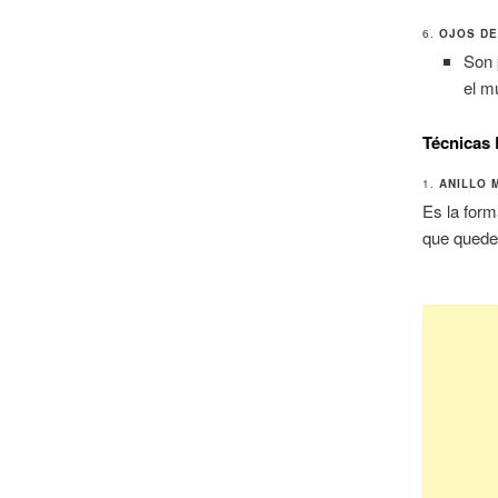
6.
OJOS DE
Son 
el m
Técnicas 
1.
ANILLO 
Es la for
que quede 