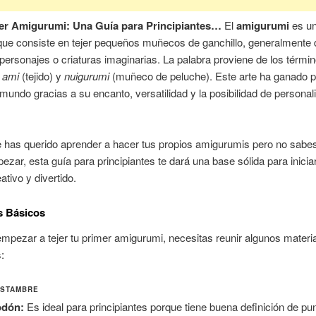
er Amigurumi: Una Guía para Principiantes…
El
amigurumi
es un
que consiste en tejer pequeños muñecos de ganchillo, generalmente 
personajes o criaturas imaginarias. La palabra proviene de los térmi
s
ami
(tejido) y
nuigurumi
(muñeco de peluche). Este arte ha ganado p
 mundo gracias a su encanto, versatilidad y la posibilidad de personal
 has querido aprender a hacer tus propios amigurumis pero no sabe
zar, esta guía para principiantes te dará una base sólida para inicia
tivo y divertido.
s Básicos
mpezar a tejer tu primer amigurumi, necesitas reunir algunos materi
:
ESTAMBRE
odón:
Es ideal para principiantes porque tiene buena definición de pu