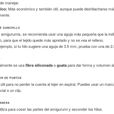
l de manejar.
lico:
Más económico y también útil, aunque puede deshilacharse m
lmente.
E GANCHILLO
 amigurumis, se recomienda usar una aguja más pequeña que la ind
ilo, para que el tejido quede más apretado y no se vea el relleno.
ejemplo, si tu hilo sugiere una aguja de 3.5 mm, prueba con una de 2
O
almente se usa
fibra siliconada
o
guata
para dar forma y volumen a
OR DE PUNTOS
útil para no perder la cuenta al tejer en espiral. Puedes usar un mar
ial o un clip.
ANERA
tiliza para coser las partes del amigurumi y esconder los hilos.