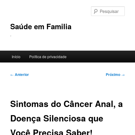
Pular
para
Pesqu
o
conteúdo
Saúde em Familia
principal
.
Menu
Início
Política de privacidade
principal
Navegação
←
Anterior
Próximo
→
de
posts
Sintomas do Câncer Anal, a
Doença Silenciosa que
Você Precisa Saber!