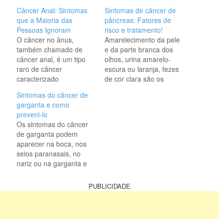
Câncer Anal: Sintomas
Sintomas de câncer de
que a Maioria das
pâncreas: Fatores de
Pessoas Ignoram
risco e tratamento!
O câncer no ânus,
Amarelecimento da pele
também chamado de
e da parte branca dos
câncer anal, é um tipo
olhos, urina amarelo-
raro de câncer
escura ou laranja, fezes
caracterizado
de cor clara são os
principalmente por
primeiros sintomas de
Sintomas do câncer de
sangramento e dor anal,
câncer de pâncreas.
garganta e como
principalmente durante a
Além disso, o câncer de
preveni-lo
evacuação. Esse tipo de
pâncreas é o câncer que
Os sintomas do câncer
câncer é mais frequente
começa no órgão que se
de garganta podem
em pessoas com mais
encontra atrás da parte
aparecer na boca, nos
de 50 anos, que
inferior do estômago
seios paranasais, no
praticam sexo anal ou
(pâncreas). O pâncreas
nariz ou na garganta e
que estão infectados
é…
incluem ferida ou nódulo
pelo vírus…
que não cicatriza, dor de
PUBLICIDADE
garganta persistente,
dificuldade para engolir
e mudanças na voz.