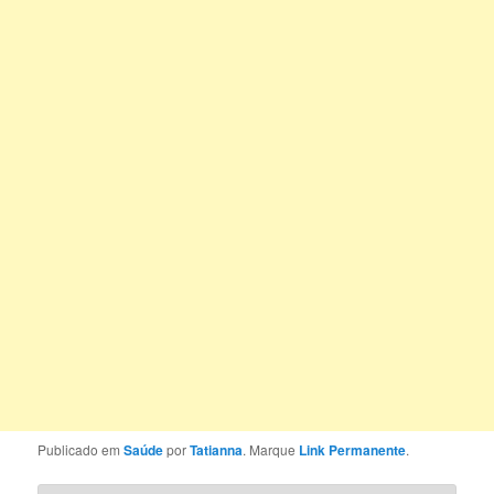
Publicado em
Saúde
por
Tatianna
. Marque
Link Permanente
.