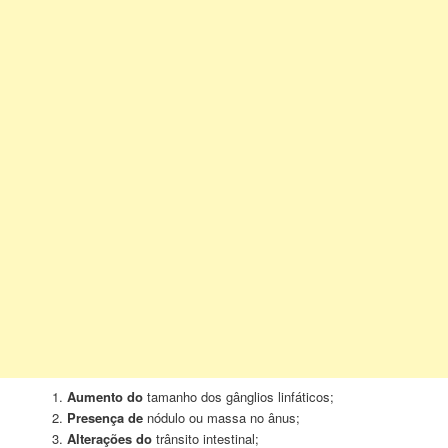
Aumento do
tamanho dos gânglios linfáticos;
Presença de
nódulo ou massa no ânus;
Alterações do
trânsito intestinal;